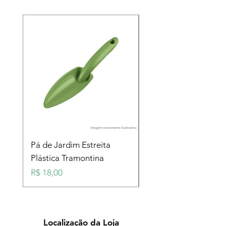
Pá de Jardim Estreita
Pá de Jardim Larga
Plástica Tramontina
Plástica Tramontina
Preço
Preço
R$ 18,00
R$ 18,00
Localização da Loja