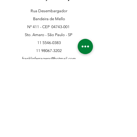
Rua Desembargador
Bandeira de Mello
Nº 411 - CEP
04743-001
Sto. Amaro - São Paulo - SP
11 5546-0383
11 98067-3202
franklinferragens@hotmail.com
Suporte ao Cliente
Contate-Nos
Sobre nós
Missão Visão e Valor