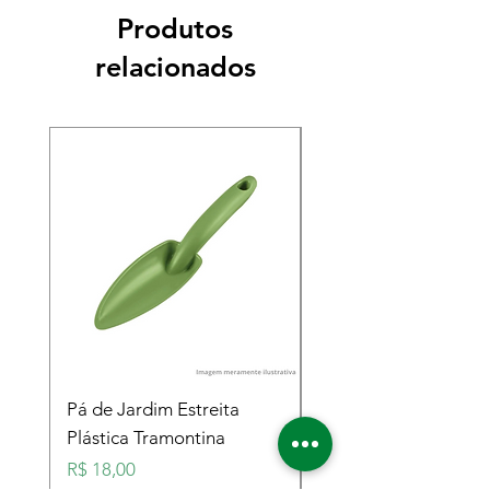
Produtos
relacionados
Pá de Jardim Estreita
Pá de Jardim Larga
Plástica Tramontina
Plástica Tramontina
Preço
Preço
R$ 18,00
R$ 18,00