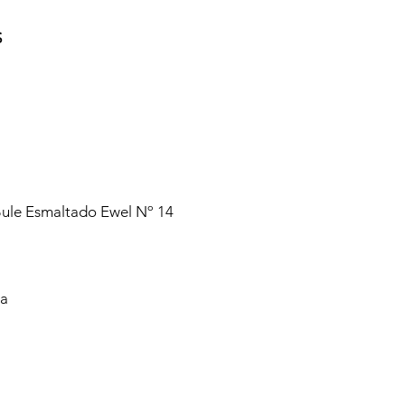
S
ule Esmaltado Ewel Nº 14
va