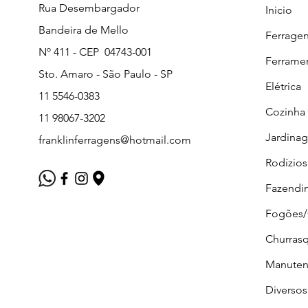
Rua Desembargador
Inicio
Bandeira de Mello
Ferrage
Nº 411 - CEP 04743-001
Ferrame
Sto. Amaro - São Paulo - SP
Elétrica
11 5546-0383
Cozinha
11 98067-3202
Jardina
franklinferragens@hotmail.com
Rodízios
Fazendi
Fogões
Churrasq
Manuten
Diversos