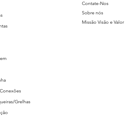
Contate-Nos
Sobre nós
ns
Missão Visão e Valor
ntas
gem
nha
/Conexões
ueiras/Grelhas
ção