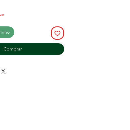
ue
rinho
Comprar