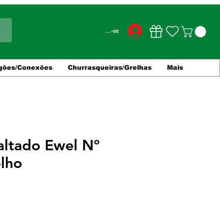
Conecte-se
gões/Conexões
Churrasqueiras/Grelhas
Mais
altado Ewel Nº
lho