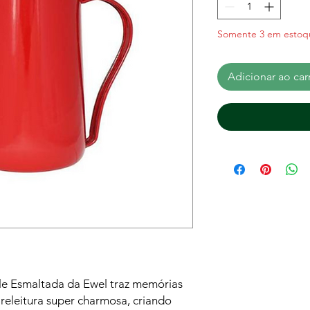
Somente 3 em estoq
Adicionar ao car
le Esmaltada da Ewel traz memórias
releitura super charmosa, criando