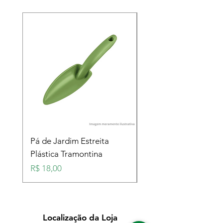
Pá de Jardim Estreita
Pá de Jardim Larga
Plástica Tramontina
Plástica Tramontina
Preço
Preço
R$ 18,00
R$ 18,00
Localização da Loja