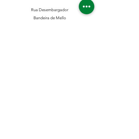
Rua Desembargador
Bandeira de Mello
Nº 411 - CEP
04743-001
Sto. Amaro - São Paulo - SP
11 5546-0383
11 98067-3202
franklinferragens@hotmail.com
Suporte ao Cliente
Contate-Nos
Sobre nós
Missão Visão e Valor