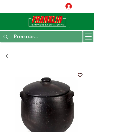
Conecte-se