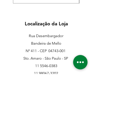
Localização da Loja
Rua Desembargador
Bandeira de Mello
Nº 411 - CEP
04743-001
Sto. Amaro - São Paulo - SP
11 5546-0383
11 98067-3202
franklinferragens@hotmail.com
Suporte ao Cliente
Contate-Nos