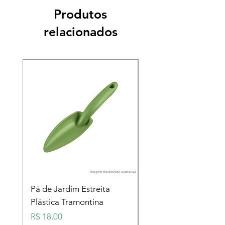
Produtos
relacionados
Pá de Jardim Estreita
Pá de Jardim Larga
Plástica Tramontina
Plástica Tramontina
Preço
Preço
R$ 18,00
R$ 18,00