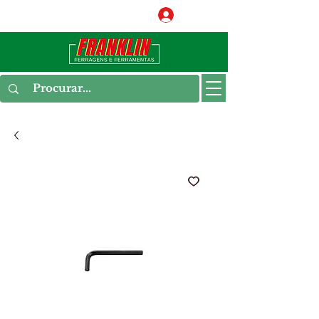
Conecte-se