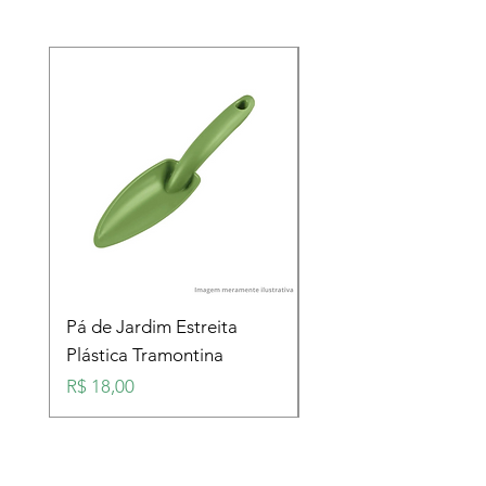
Pá de Jardim Estreita
Pá de Jardim Larga
Plástica Tramontina
Plástica Tramontina
Preço
Preço
R$ 18,00
R$ 18,00