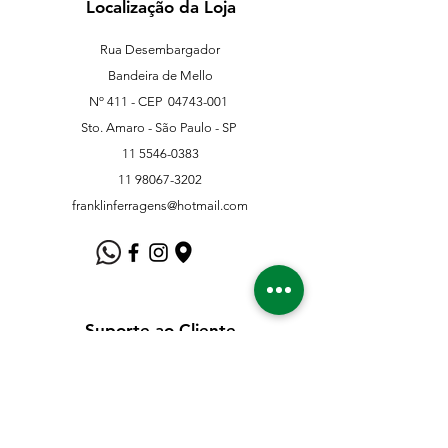
Localização da Loja
Rua Desembargador
Bandeira de Mello
Nº 411 - CEP
04743-001
Sto. Amaro - São Paulo - SP
11 5546-0383
11 98067-3202
franklinferragens@hotmail.com
Suporte ao Cliente
Contate-Nos
Sobre nós
Missão Visão e Valor