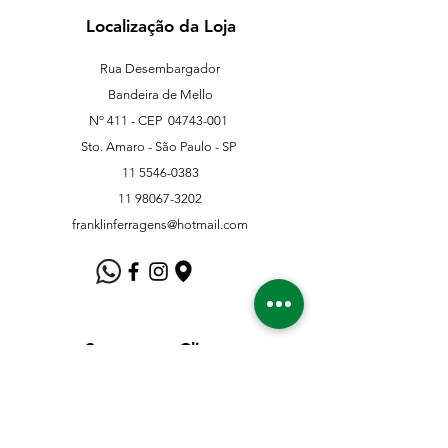
Localização da Loja
Rua Desembargador
Bandeira de Mello
Nº 411 - CEP
04743-001
Sto. Amaro - São Paulo - SP
11 5546-0383
11 98067-3202
franklinferragens@hotmail.com
Suporte ao Cliente
Contate-Nos
Sobre nós
Missão Visão e Valor