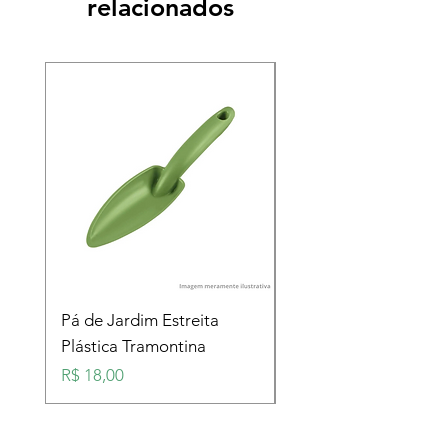
relacionados
Pá de Jardim Estreita
Pá de Jardim Larga
Plástica Tramontina
Plástica Tramontina
Preço
Preço
R$ 18,00
R$ 18,00