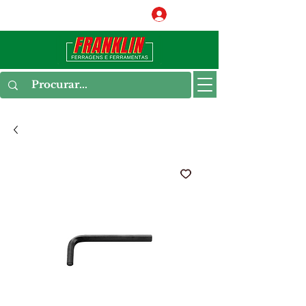
Conecte-se