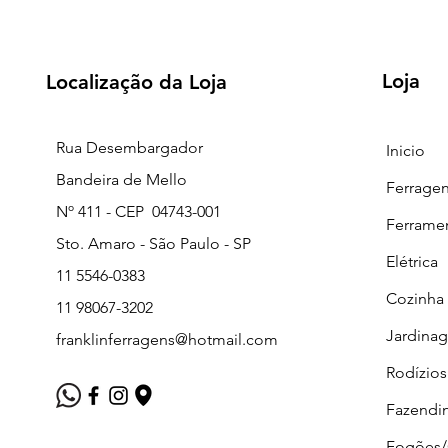
Loja
Localização da Loja
Rua Desembargador
Inicio
Bandeira de Mello
Ferrage
Nº 411 - CEP 04743-001
Ferrame
Sto. Amaro - São Paulo - SP
Elétrica
11 5546-0383
Cozinha
11 98067-3202
Jardina
franklinferragens@hotmail.com
Rodízios
Fazendi
Fogões