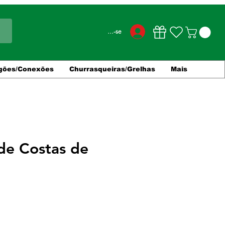
Conecte-se
gões/Conexões
Churrasqueiras/Grelhas
Mais
de Costas de