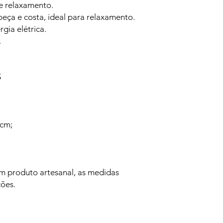
de relaxamento.
beça e costa, ideal para relaxamento.
gia elétrica.
.
S
cm;
m produto artesanal, as medidas
ões.