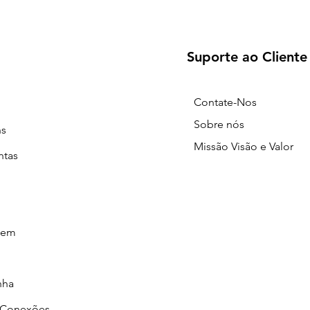
Suporte ao Cliente
Contate-Nos
Sobre nós
ns
Missão Visão e Valor
ntas
gem
nha
/Conexões