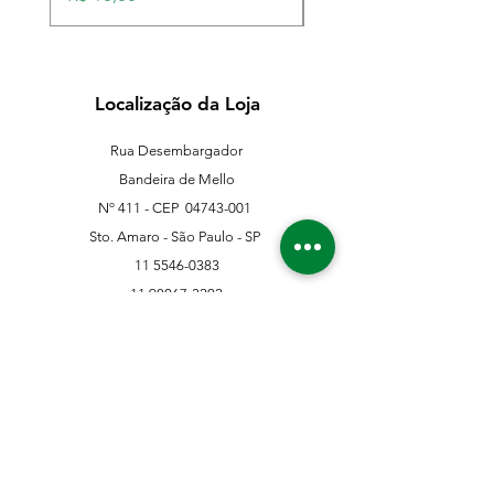
Localização da Loja
Rua Desembargador
Bandeira de Mello
Nº 411 - CEP
04743-001
Sto. Amaro - São Paulo - SP
11 5546-0383
11 98067-3202
franklinferragens@hotmail.com
Suporte ao Cliente