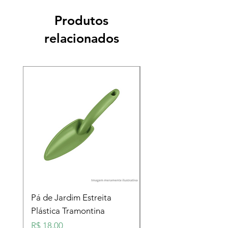
Produtos
relacionados
Pá de Jardim Estreita
Pá de Jardim Larga
Plástica Tramontina
Plástica Tramontina
Preço
Preço
R$ 18,00
R$ 18,00