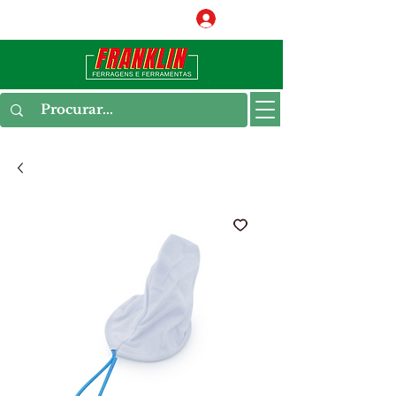
Conecte-se