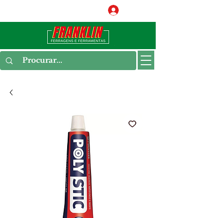
Conecte-se