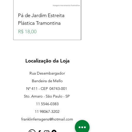
Pá de Jardim Estreita
Pá de Jardim Larga
Plástica Tramontina
Plástica Tramontina
Preço
Preço
R$ 18,00
R$ 18,00
Localização da Loja
Rua Desembargador
Bandeira de Mello
Nº 411 - CEP
04743-001
Sto. Amaro - São Paulo - SP
11 5546-0383
11 98067-3202
franklinferragens@hotmail.com