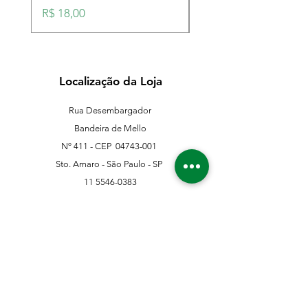
Preço
Preço
R$ 18,00
R$ 18,00
Localização da Loja
Rua Desembargador
Bandeira de Mello
Nº 411 - CEP
04743-001
Sto. Amaro - São Paulo - SP
11 5546-0383
11 98067-3202
franklinferragens@hotmail.com
Suporte ao Cliente