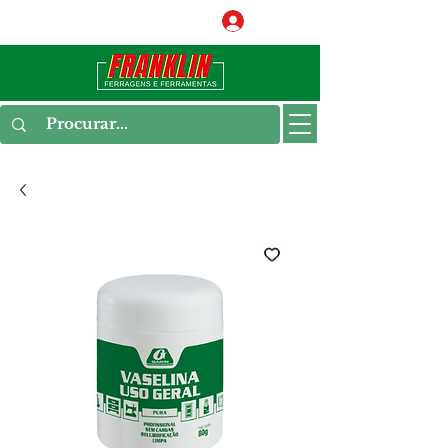
Conecte-se