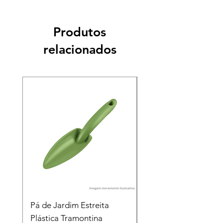
Produtos
relacionados
Pá de Jardim Estreita
Pá de Jardim Larga
Plástica Tramontina
Plástica Tramontina