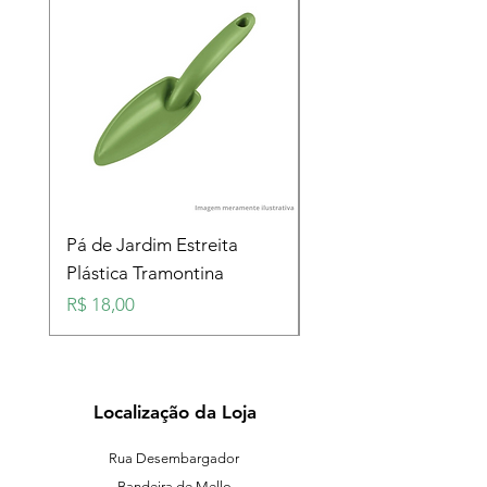
Pá de Jardim Estreita
Pá de Jardim Larga
Plástica Tramontina
Plástica Tramontina
Preço
Preço
R$ 18,00
R$ 18,00
Localização da Loja
Rua Desembargador
Bandeira de Mello