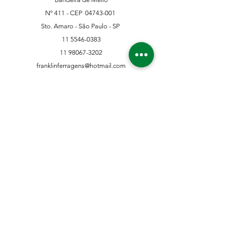
Nº 411 - CEP
04743-001
Sto. Amaro - São Paulo - SP
11 5546-0383
11 98067-3202
franklinferragens@hotmail.com
Suporte ao Cliente
Contate-Nos
Sobre nós
Missão Visão e Valor
Política