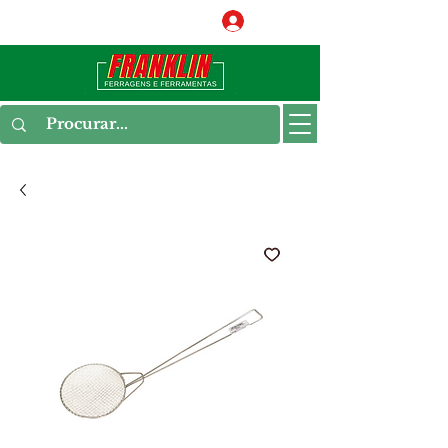
Conecte-se