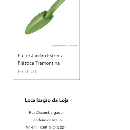
Pá de Jardim Estreita
Pá de Jardim Larga
Plástica Tramontina
Plástica Tramontina
Preço
Preço
R$ 18,00
R$ 18,00
Localização da Loja
Rua Desembargador
Bandeira de Mello
Nº 411 - CEP
04743-001