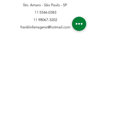
Sto. Amaro - São Paulo - SP
11 5546-0383
11 98067-3202
franklinferragens@hotmail.com
Suporte ao Cliente
Contate-Nos
Sobre nós
Missão Visão e Valor
Política
Entrega e Devoluções