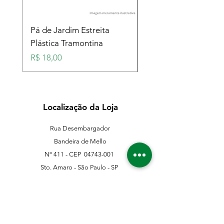
Pá de Jardim Estreita
Pá de Jardim Larga
Plástica Tramontina
Plástica Tramontina
Preço
Preço
R$ 18,00
R$ 18,00
Localização da Loja
Rua Desembargador
Bandeira de Mello
Nº 411 - CEP
04743-001
Sto. Amaro - São Paulo - SP
11 5546-0383
11 98067-3202
franklinferragens@hotmail.com