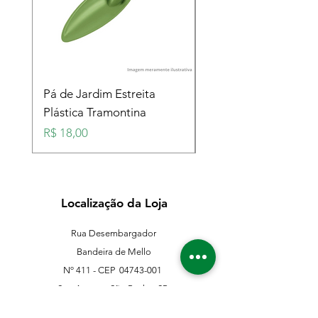
Pá de Jardim Estreita
Pá de Jardim Larga
Plástica Tramontina
Plástica Tramontina
Preço
Preço
R$ 18,00
R$ 18,00
Localização da Loja
Rua Desembargador
Bandeira de Mello
Nº 411 - CEP
04743-001
Sto. Amaro - São Paulo - SP
11 5546-0383