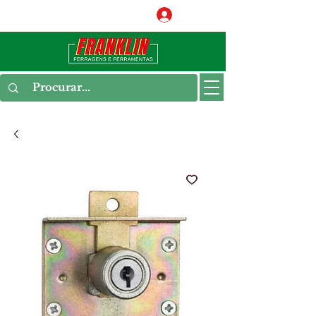
Conecte-se