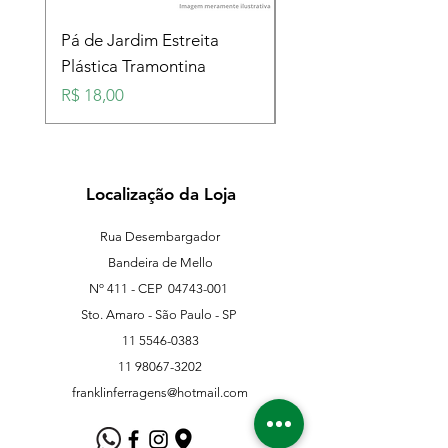
Pá de Jardim Estreita
Pá de Jardim Larga
Plástica Tramontina
Plástica Tramontina
Preço
Preço
R$ 18,00
R$ 18,00
Localização da Loja
Rua Desembargador
Bandeira de Mello
Nº 411 - CEP
04743-001
Sto. Amaro - São Paulo - SP
11 5546-0383
11 98067-3202
franklinferragens@hotmail.com