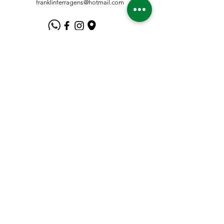
franklinferragens@hotmail.com
Suporte ao Cliente
Contate-Nos
Sobre nós
Missão Visão e Valor
Política
Entrega e Devoluções
Política e Privacidade
Métodos de Pagamento