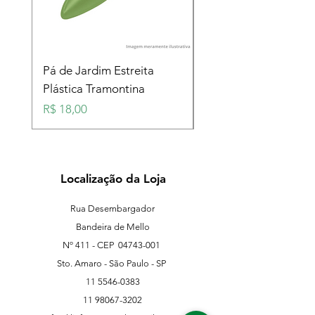
Pá de Jardim Estreita
Pá de Jardim Larga
Plástica Tramontina
Plástica Tramontina
Preço
Preço
R$ 18,00
R$ 18,00
Localização da Loja
Rua Desembargador
Bandeira de Mello
Nº 411 - CEP
04743-001
Sto. Amaro - São Paulo - SP
11 5546-0383
11 98067-3202