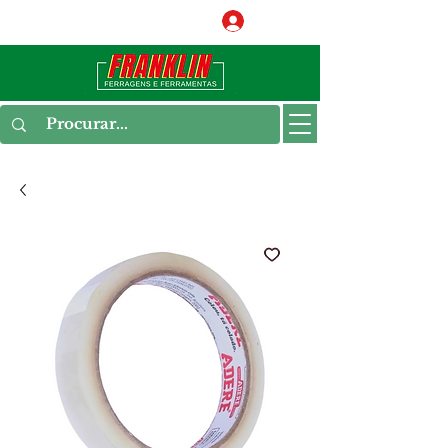
Conecte-se