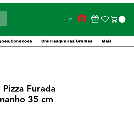
Conecte-se
gões/Conexões
Churrasqueiras/Grelhas
Mais
 Pizza Furada
amanho 35 cm