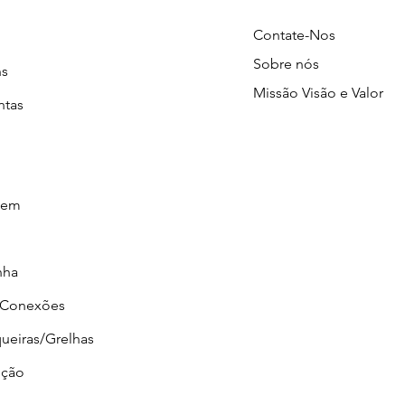
Contate-Nos
Sobre nós
ns
Missão Visão e Valor
ntas
gem
nha
/Conexões
ueiras/Grelhas
ção