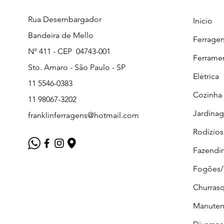
Rua Desembargador
Inicio
Bandeira de Mello
Ferrage
Nº 411 - CEP 04743-001
Ferrame
Sto. Amaro - São Paulo - SP
Elétrica
11 5546-0383
Cozinha
11 98067-3202
Jardina
franklinferragens@hotmail.com
Rodízios
Fazendi
Fogões
Churrasq
Manuten