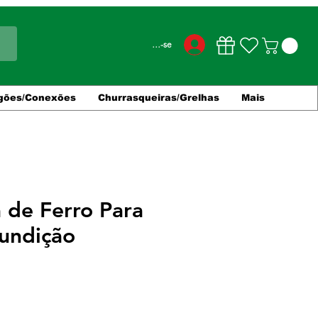
Conecte-se
gões/Conexões
Churrasqueiras/Grelhas
Mais
a de Ferro Para
Fundição