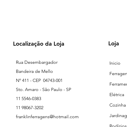
Loja
Localização da Loja
Rua Desembargador
Inicio
Bandeira de Mello
Ferrage
Nº 411 - CEP 04743-001
Ferrame
Sto. Amaro - São Paulo - SP
Elétrica
11 5546-0383
Cozinha
11 98067-3202
Jardina
franklinferragens@hotmail.com
Rodízios