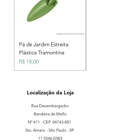
Pá de Jardim Estreita
Pá de Jardim Larga
Plástica Tramontina
Plástica Tramontina
Preço
Preço
R$ 18,00
R$ 18,00
Localização da Loja
Rua Desembargador
Bandeira de Mello
Nº 411 - CEP
04743-001
Sto. Amaro - São Paulo - SP
11 5546-0383