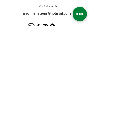
11 98067-3202
franklinferragens@hotmail.com
Suporte ao Cliente
Contate-Nos
Sobre nós
Missão Visão e Valor
Política
Entrega e Devoluções
Política e Privacidade
Métodos de Pagamento