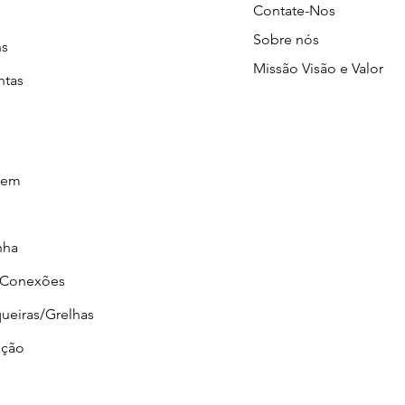
Contate-Nos
Sobre nós
ns
Missão Visão e Valor
ntas
gem
nha
/Conexões
ueiras/Grelhas
ção