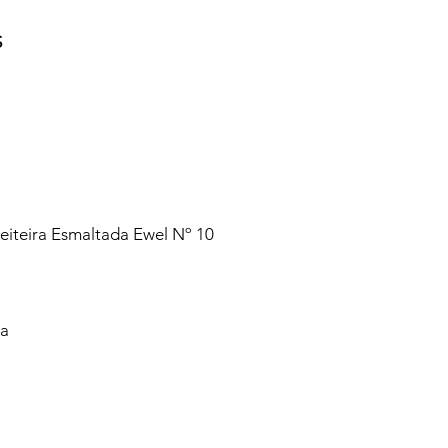
S
iteira Esmaltada Ewel Nº 10
va