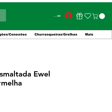
Conecte-se
gões/Conexões
Churrasqueiras/Grelhas
Mais
Esmaltada Ewel
rmelha