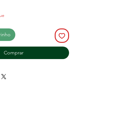
ue
rinho
Comprar