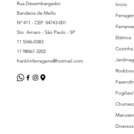
Rua Desembargador
Inicio
Bandeira de Mello
Ferrage
Nº 411 - CEP 04743-001
Ferrame
Sto. Amaro - São Paulo - SP
Elétrica
11 5546-0383
Cozinha
11 98067-3202
Jardina
franklinferragens@hotmail.com
Rodízios
Fazendi
Fogões
Churrasq
Manuten
Diversos