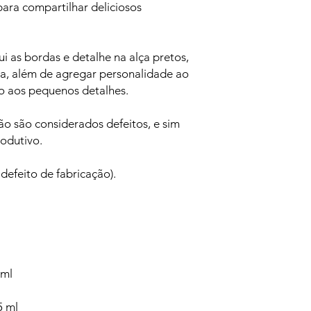
ara compartilhar deliciosos
i as bordas e detalhe na alça pretos,
a, além de agregar personalidade ao
do aos pequenos detalhes.
o são considerados defeitos, e sim
rodutivo.
 defeito de fabricação).
 ml
5 ml