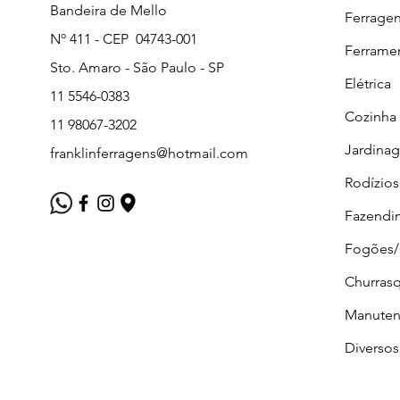
Bandeira de Mello
Ferrage
Nº 411 - CEP 04743-001
Ferrame
Sto. Amaro - São Paulo - SP
Elétrica
11 5546-0383
Cozinha
11 98067-3202
Jardina
franklinferragens@hotmail.com
Rodízios
Fazendi
Fogões
Churrasq
Manuten
Diversos