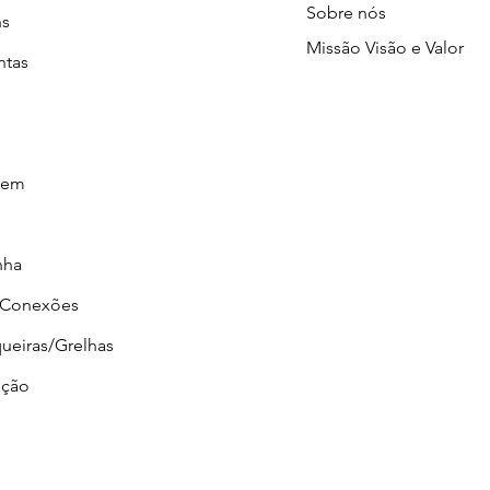
Sobre nós
ns
Missão Visão e Valor
ntas
gem
nha
/Conexões
ueiras/Grelhas
ção