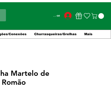
Conecte-se
gões/Conexões
Churrasqueiras/Grelhas
Mais
ha Martelo de
o Romão