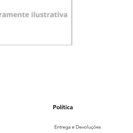
Pá de Jardim Larga Plást
Preço
R$ 18,00
Política
Entrega e Devoluções