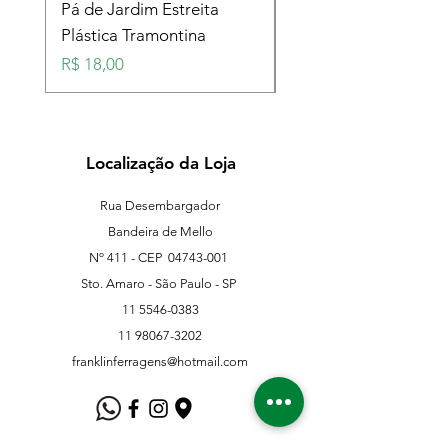
Pá de Jardim Estreita
Pá de Jardim Larga
Plástica Tramontina
Plástica Tramontina
Preço
Preço
R$ 18,00
R$ 18,00
Localização da Loja
Rua Desembargador
Bandeira de Mello
Nº 411 - CEP
04743-001
Sto. Amaro - São Paulo - SP
11 5546-0383
11 98067-3202
franklinferragens@hotmail.com