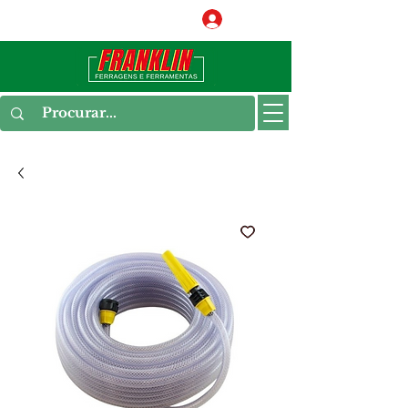
Conecte-se