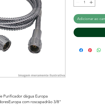
Adicionar ao car
de Purificador dágua Europa
cadoresEuropa com roscapadrão 3/8"