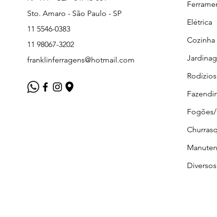
Ferrame
Sto. Amaro - São Paulo - SP
Elétrica
11 5546-0383
Cozinha
11 98067-3202
Jardina
franklinferragens@hotmail.com
Rodízios
Fazendi
Fogões
Churrasq
Manuten
Diversos