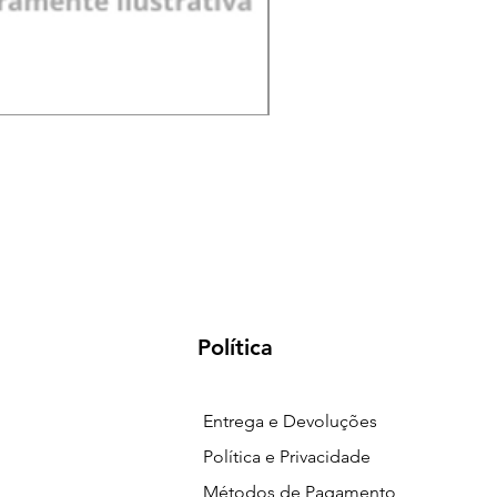
Pá de Jardim Larga Plást
Preço
R$ 18,00
Política
Entrega e Devoluções
Política e Privacidade
Métodos de Pagamento