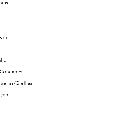
ntas
gem
nha
/Conexões
ueiras/Grelhas
ção