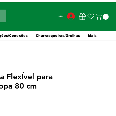
Conecte-se
gões/Conexões
Churrasqueiras/Grelhas
Mais
 FlexÍvel para
ropa 80 cm