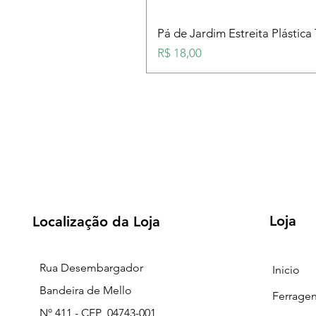
Pá de Jardim Estreita Plástica
Preço
R$ 18,00
Loja
Localização da Loja
Rua Desembargador
Inicio
Bandeira de Mello
Ferrage
Nº 411 - CEP 04743-001