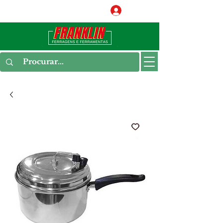
Conecte-se