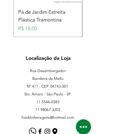
Pá de Jardim Estreita
Pá de Jardim Larga
Plástica Tramontina
Plástica Tramontina
Preço
Preço
R$ 18,00
R$ 18,00
Localização da Loja
Rua Desembargador
Bandeira de Mello
Nº 411 - CEP
04743-001
Sto. Amaro - São Paulo - SP
11 5546-0383
11 98067-3202
franklinferragens@hotmail.com