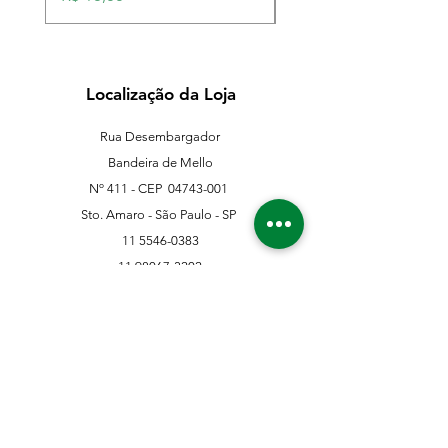
Localização da Loja
Rua Desembargador
Bandeira de Mello
Nº 411 - CEP
04743-001
Sto. Amaro - São Paulo - SP
11 5546-0383
11 98067-3202
franklinferragens@hotmail.com
Suporte ao Cliente