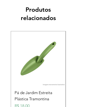
Produtos
relacionados
Pá de Jardim Estreita
Pá de Jardim Larga
Plástica Tramontina
Plástica Tramontina
Preço
Preço
R$ 18,00
R$ 18,00