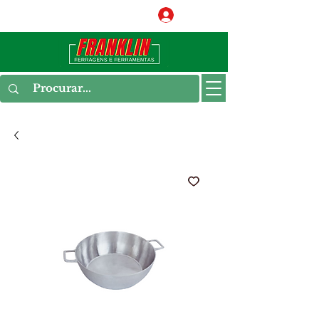
Conecte-se