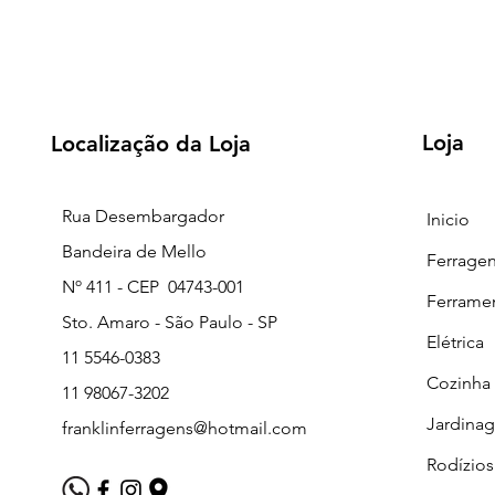
Loja
Localização da Loja
Rua Desembargador
Inicio
Bandeira de Mello
Ferrage
Nº 411 - CEP 04743-001
Ferrame
Sto. Amaro - São Paulo - SP
Elétrica
11 5546-0383
Cozinha
11 98067-3202
Jardina
franklinferragens@hotmail.com
Rodízios