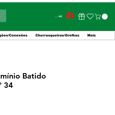
Conecte-se
gões/Conexões
Churrasqueiras/Grelhas
Mais
umínio Batido
º 34