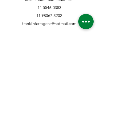
11 5546-0383
11 98067-3202
franklinferragens@hotmail.com
Suporte ao Cliente
Contate-Nos
Sobre nós
Missão Visão e Valor
Política
Entrega e Devoluções
Política e Privacidade