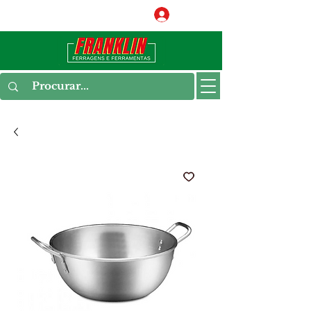
Conecte-se