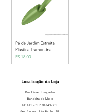
Pá de Jardim Estreita
Pá de Jardim Larga
Plástica Tramontina
Plástica Tramontina
Preço
Preço
R$ 18,00
R$ 18,00
Localização da Loja
Rua Desembargador
Bandeira de Mello
Nº 411 - CEP
04743-001
Sto. Amaro - São Paulo - SP