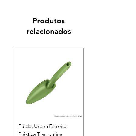
Produtos
relacionados
Pá de Jardim Estreita
Pá de Jardim Larga
Plástica Tramontina
Plástica Tramontina