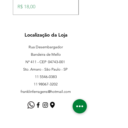
Preço
Preço
R$ 18,00
R$ 18,00
Localização da Loja
Rua Desembargador
Bandeira de Mello
Nº 411 - CEP
04743-001
Sto. Amaro - São Paulo - SP
11 5546-0383
11 98067-3202
franklinferragens@hotmail.com
Suporte ao Cliente