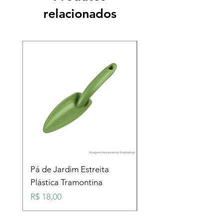
relacionados
Pá de Jardim Estreita
Pá de Jardim Larga
Plástica Tramontina
Plástica Tramontina
Preço
Preço
R$ 18,00
R$ 18,00