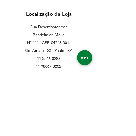
Localização da Loja
Rua Desembargador
Bandeira de Mello
Nº 411 - CEP
04743-001
Sto. Amaro - São Paulo - SP
11 5546-0383
11 98067-3202
franklinferragens@hotmail.com
Suporte ao Cliente
Contate-Nos
Sobre nós