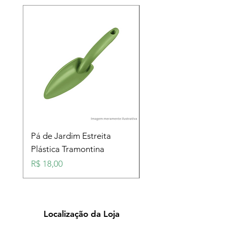
Pá de Jardim Estreita
Pá de Jardim Larga
Plástica Tramontina
Plástica Tramontina
Preço
Preço
R$ 18,00
R$ 18,00
Localização da Loja