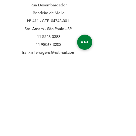
Rua Desembargador
Bandeira de Mello
Nº 411 - CEP
04743-001
Sto. Amaro - São Paulo - SP
11 5546-0383
11 98067-3202
franklinferragens@hotmail.com
Suporte ao Cliente
Contate-Nos
Sobre nós
Missão Visão e Valor