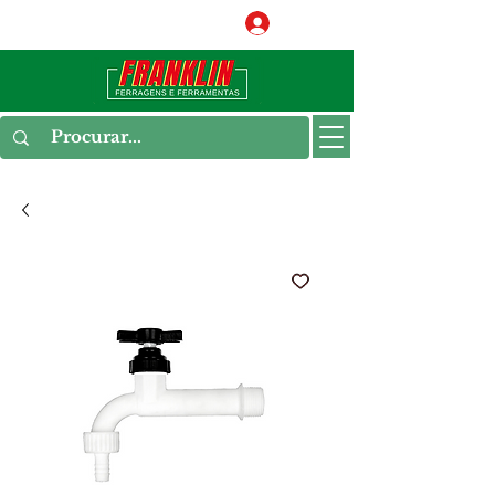
Conecte-se