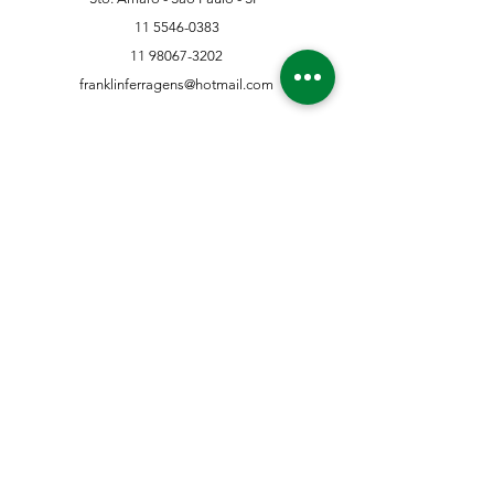
11 5546-0383
11 98067-3202
franklinferragens@hotmail.com
Suporte ao Cliente
Contate-Nos
Sobre nós
Missão Visão e Valor
Política
Entrega e Devoluções
Política e Privacidade