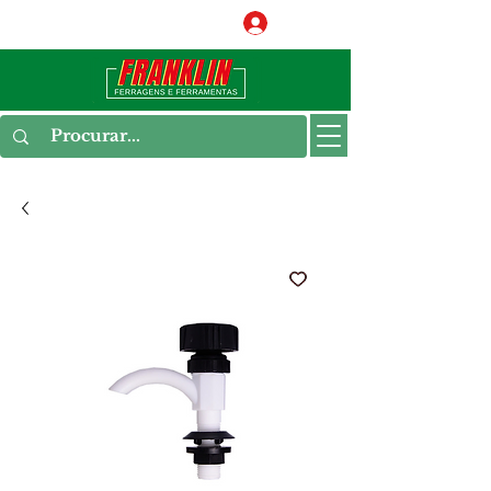
Conecte-se