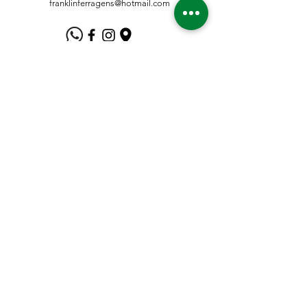
franklinferragens@hotmail.com
Suporte ao Cliente
Contate-Nos
Sobre nós
Missão Visão e Valor
Política
Entrega e Devoluções
Política e Privacidade
Métodos de Pagamento