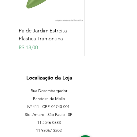
Pá de Jardim Estreita
Pá de Jardim Larga
Plástica Tramontina
Plástica Tramontina
Preço
Preço
R$ 18,00
R$ 18,00
Localização da Loja
Rua Desembargador
Bandeira de Mello
Nº 411 - CEP
04743-001
Sto. Amaro - São Paulo - SP
11 5546-0383
11 98067-3202