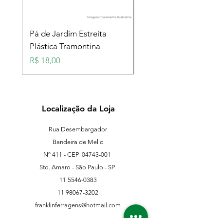
Pá de Jardim Estreita
Pá de Jardim Larga
Plástica Tramontina
Plástica Tramontina
Preço
Preço
R$ 18,00
R$ 18,00
Localização da Loja
Rua Desembargador
Bandeira de Mello
Nº 411 - CEP
04743-001
Sto. Amaro - São Paulo - SP
11 5546-0383
11 98067-3202
franklinferragens@hotmail.com