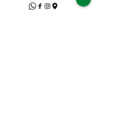
Suporte ao Cliente
Contate-Nos
Sobre nós
Missão Visão e Valor
Política
Entrega e Devoluções
Política e Privacidade
Métodos de Pagamento