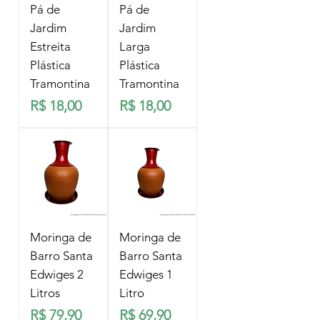
Pá de
Pá de
Jardim
Jardim
Estreita
Larga
Plástica
Plástica
Tramontina
Tramontina
Preço
Preço
R$ 18,00
R$ 18,00
Moringa de
Moringa de
Barro Santa
Barro Santa
Edwiges 2
Edwiges 1
Litros
Litro
Preço
Preço
R$ 79,90
R$ 69,90