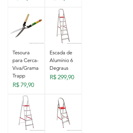
Tesoura
Escada de
para Cerca-
Alumínio 6
Viva/Grama
Degraus
Trapp
Preço
R$ 299,90
Preço
R$ 79,90