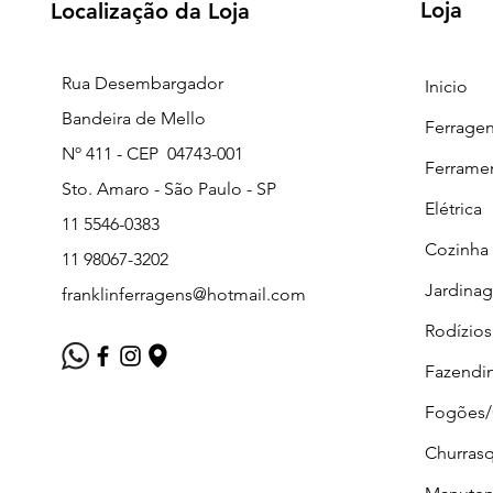
Loja
Localização da Loja
Rua Desembargador
Inicio
Bandeira de Mello
Ferrage
Nº 411 - CEP 04743-001
Ferrame
Sto. Amaro - São Paulo - SP
Elétrica
11 5546-0383
Cozinha
11 98067-3202
Jardina
franklinferragens@hotmail.com
Rodízios
Fazendi
Fogões
Churrasq