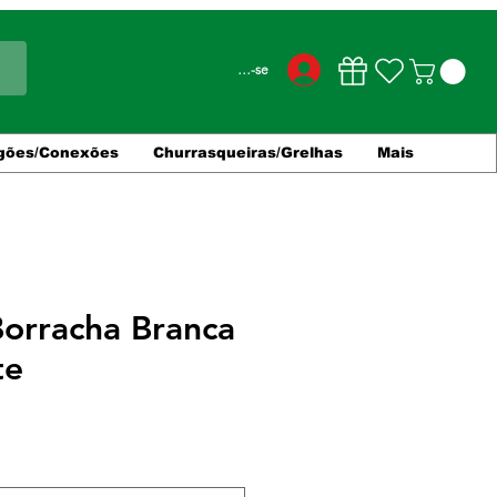
Conecte-se
gões/Conexões
Churrasqueiras/Grelhas
Mais
Borracha Branca
te