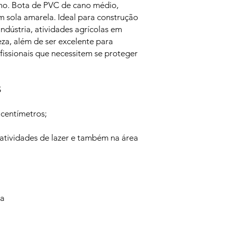
ho. Bota de PVC de cano médio,
m sola amarela. Ideal para construção
oindústria, atividades agrícolas em
eza, além de ser excelente para
issionais que necessitem se proteger
S
 centímetros;
 atividades de lazer e também na área
va