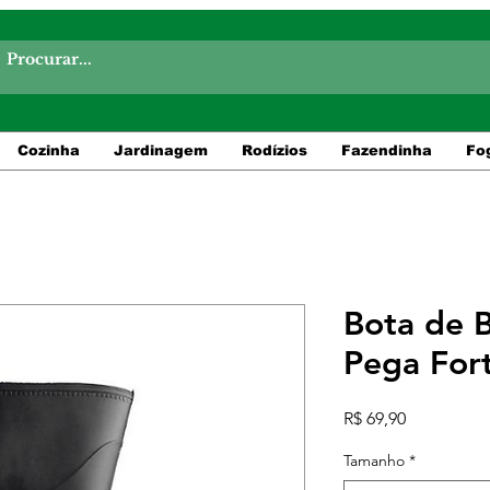
Cozinha
Jardinagem
Rodízios
Fazendinha
Fo
Bota de B
Pega For
Preço
R$ 69,90
Tamanho
*