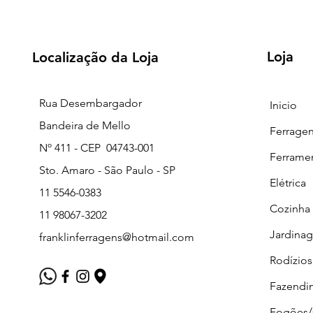
Loja
Localização da Loja
Rua Desembargador
Inicio
Bandeira de Mello
Ferrage
Nº 411 - CEP 04743-001
Ferrame
Sto. Amaro - São Paulo - SP
Elétrica
11 5546-0383
Cozinha
11 98067-3202
Jardina
franklinferragens@hotmail.com
Rodízios
Fazendi
Fogões