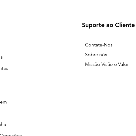
Suporte ao Cliente
Contate-Nos
Sobre nós
ns
Missão Visão e Valor
ntas
gem
nha
/Conexões