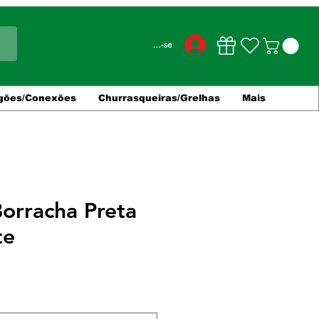
Conecte-se
gões/Conexões
Churrasqueiras/Grelhas
Mais
orracha Preta
te