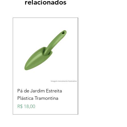
relacionados
Pá de Jardim Estreita
Pá de Jardim Larga
Plástica Tramontina
Plástica Tramontina
Preço
Preço
R$ 18,00
R$ 18,00