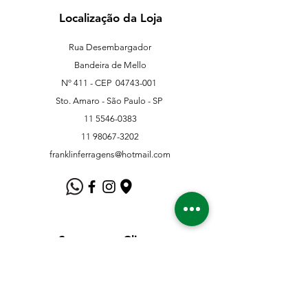
Localização da Loja
Rua Desembargador
Bandeira de Mello
Nº 411 - CEP
04743-001
Sto. Amaro - São Paulo - SP
11 5546-0383
11 98067-3202
franklinferragens@hotmail.com
Suporte ao Cliente
Contate-Nos
Sobre nós
Missão Visão e Valor