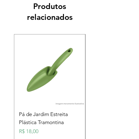
Produtos
relacionados
Pá de Jardim Estreita
Pá de Jardim Larga
Plástica Tramontina
Plástica Tramontina
Preço
Preço
R$ 18,00
R$ 18,00