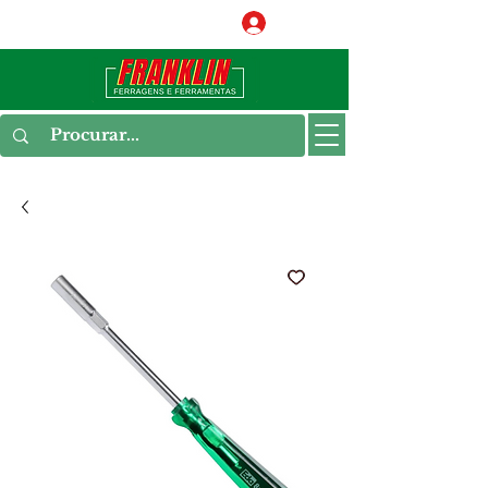
Conecte-se