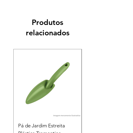
Produtos
relacionados
Pá de Jardim Estreita
Pá de Jardim Larga