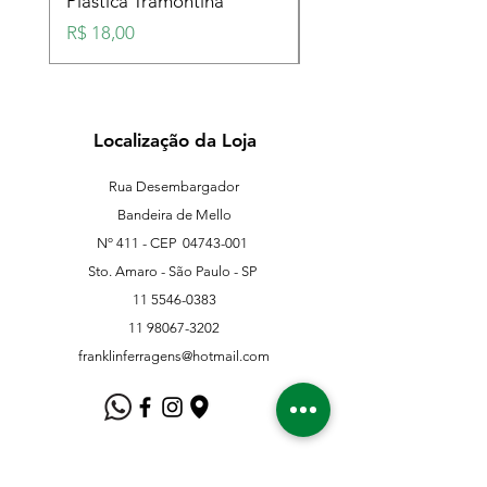
Plástica Tramontina
Plástica Tramontina
Preço
Preço
R$ 18,00
R$ 18,00
Localização da Loja
Rua Desembargador
Bandeira de Mello
Nº 411 - CEP
04743-001
Sto. Amaro - São Paulo - SP
11 5546-0383
11 98067-3202
franklinferragens@hotmail.com