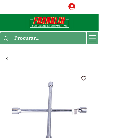
Conecte-se