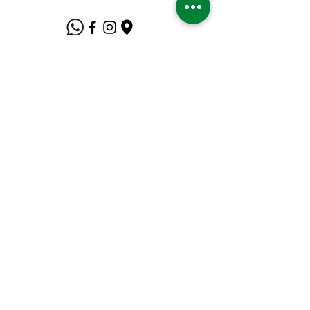
Suporte ao Cliente
Contate-Nos
Sobre nós
Missão Visão e Valor
Política
Entrega e Devoluções
Política e Privacidade
Métodos de Pagamento