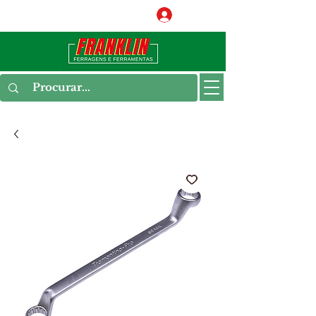
Conecte-se