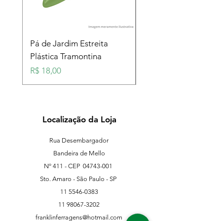
Pá de Jardim Estreita
Pá de Jardim Larga
Plástica Tramontina
Plástica Tramontina
Preço
Preço
R$ 18,00
R$ 18,00
Localização da Loja
Rua Desembargador
Bandeira de Mello
Nº 411 - CEP
04743-001
Sto. Amaro - São Paulo - SP
11 5546-0383
11 98067-3202
franklinferragens@hotmail.com