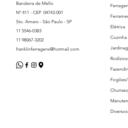
Bandeira de Mello
Ferrage
Nº 411 - CEP 04743-001
Ferrame
Sto. Amaro - São Paulo - SP
Elétrica
11 5546-0383
Cozinha
11 98067-3202
Jardina
franklinferragens@hotmail.com
Rodízios
Fazendi
Fogões
Churrasq
Manuten
Diversos