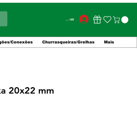
Conecte-se
gões/Conexões
Churrasqueiras/Grelhas
Mais
xa 20x22 mm