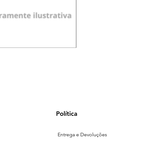
Pá de Jardim Larga Plást
Preço
R$ 18,00
Política
Entrega e Devoluções