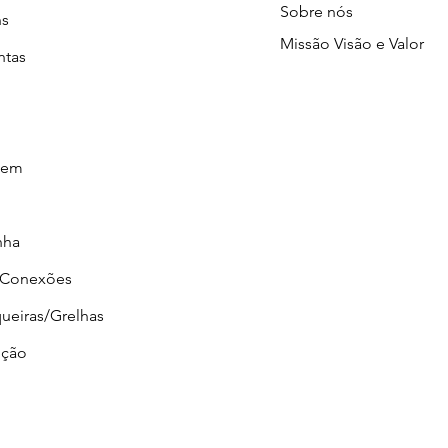
Sobre nós
ns
Missão Visão e Valor
ntas
gem
nha
/Conexões
ueiras/Grelhas
ção