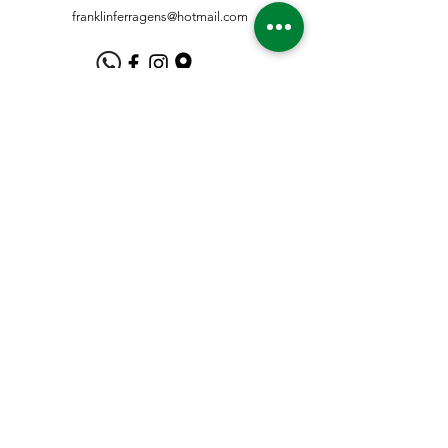
franklinferragens@hotmail.com
Suporte ao Cliente
Contate-Nos
Sobre nós
Missão Visão e Valor
Política
Entrega e Devoluções
Política e Privacidade
Métodos de Pagamento