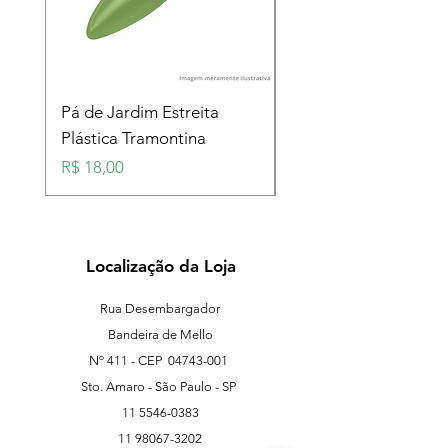
Pá de Jardim Estreita
Pá de Jardim Larga
Plástica Tramontina
Plástica Tramontina
Preço
Preço
R$ 18,00
R$ 18,00
Localização da Loja
Rua Desembargador
Bandeira de Mello
Nº 411 - CEP
04743-001
Sto. Amaro - São Paulo - SP
11 5546-0383
11 98067-3202