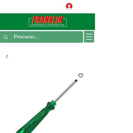
Conecte-se