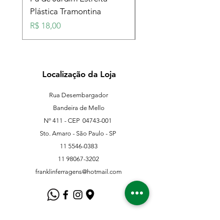
Plástica Tramontina
Plástica Tramontina
Preço
Preço
R$ 18,00
R$ 18,00
Localização da Loja
Rua Desembargador
Bandeira de Mello
Nº 411 - CEP
04743-001
Sto. Amaro - São Paulo - SP
11 5546-0383
11 98067-3202
franklinferragens@hotmail.com