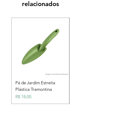
relacionados
Pá de Jardim Estreita
Pá de Jardim Larga
Plástica Tramontina
Plástica Tramontina
Preço
Preço
R$ 18,00
R$ 18,00