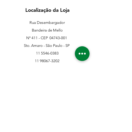
Localização da Loja
Rua Desembargador
Bandeira de Mello
Nº 411 - CEP
04743-001
Sto. Amaro - São Paulo - SP
11 5546-0383
11 98067-3202
franklinferragens@hotmail.com
Suporte ao Cliente
Contate-Nos
Sobre nós