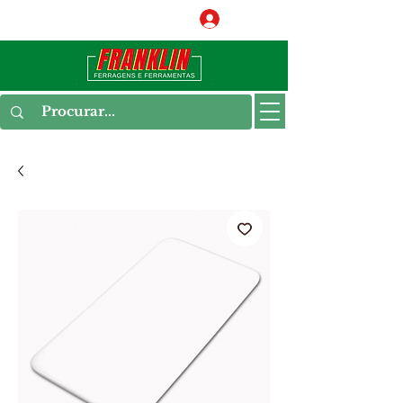
Conecte-se