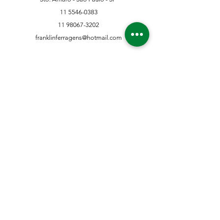
11 5546-0383
11 98067-3202
franklinferragens@hotmail.com
Suporte ao Cliente
Contate-Nos
Sobre nós
Missão Visão e Valor
Política
Entrega e Devoluções
Política e Privacidade