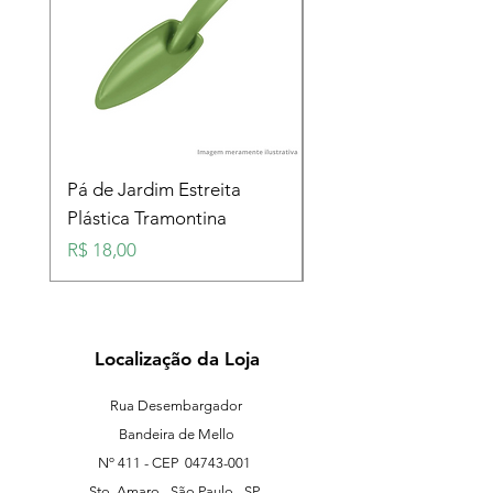
Pá de Jardim Estreita
Pá de Jardim Larga
Plástica Tramontina
Plástica Tramontina
Preço
Preço
R$ 18,00
R$ 18,00
Localização da Loja
Rua Desembargador
Bandeira de Mello
Nº 411 - CEP
04743-001
Sto. Amaro - São Paulo - SP