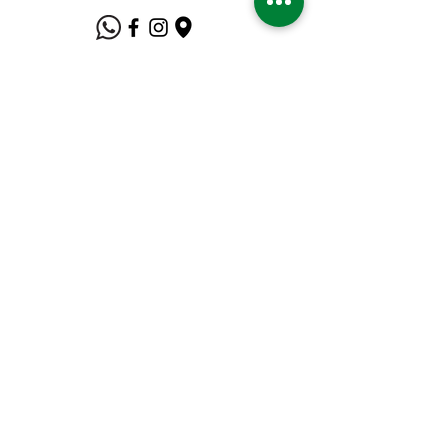
Suporte ao Cliente
Contate-Nos
Sobre nós
Missão Visão e Valor
Política
Entrega e Devoluções
Política e Privacidade
Métodos de Pagamento