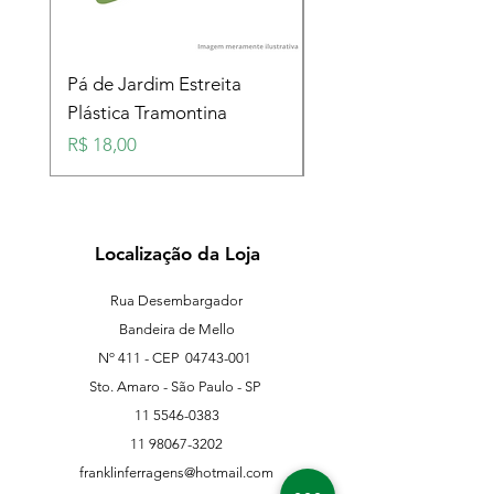
Pá de Jardim Estreita
Pá de Jardim Larga
Plástica Tramontina
Plástica Tramontina
Preço
Preço
R$ 18,00
R$ 18,00
Localização da Loja
Rua Desembargador
Bandeira de Mello
Nº 411 - CEP
04743-001
Sto. Amaro - São Paulo - SP
11 5546-0383
11 98067-3202
franklinferragens@hotmail.com