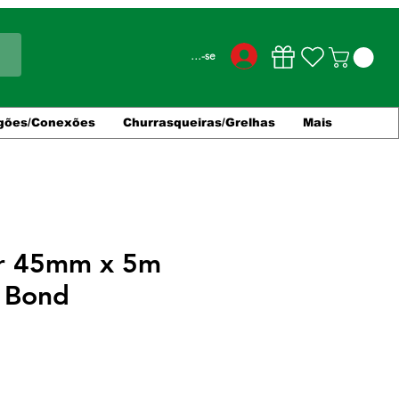
Conecte-se
gões/Conexões
Churrasqueiras/Grelhas
Mais
ver 45mm x 5m
k Bond