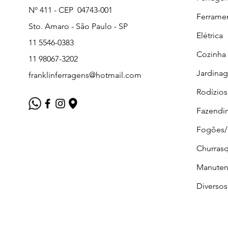
Nº 411 - CEP 04743-001
Ferrame
Sto. Amaro - São Paulo - SP
Elétrica
11 5546-0383
Cozinha
11 98067-3202
Jardina
franklinferragens@hotmail.com
Rodízios
Fazendi
Fogões
Churrasq
Manuten
Diversos