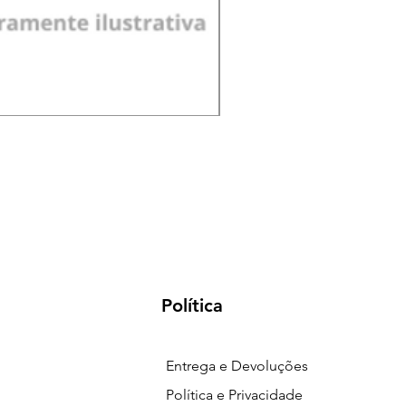
Pá de Jardim Larga Plást
Preço
R$ 18,00
Política
Entrega e Devoluções
Política e Privacidade