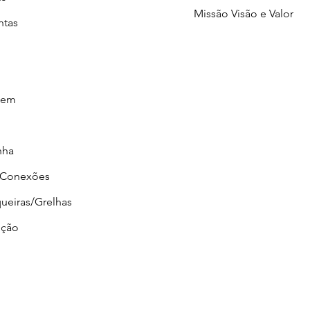
Missão Visão e Valor
ntas
gem
nha
/Conexões
ueiras/Grelhas
ção