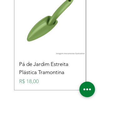
Pá de Jardim Estreita
Pá de Jardim Larga
Plástica Tramontina
Plástica Tramontina
Preço
Preço
R$ 18,00
R$ 18,00
Localização da Loja
Rua Desembargador
Bandeira de Mello