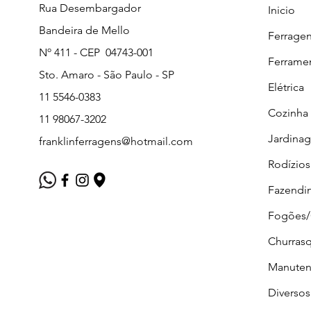
Rua Desembargador
Inicio
Bandeira de Mello
Ferrage
Nº 411 - CEP 04743-001
Ferrame
Sto. Amaro - São Paulo - SP
Elétrica
11 5546-0383
Cozinha
11 98067-3202
Jardina
franklinferragens@hotmail.com
Rodízios
Fazendi
Fogões
Churrasq
Manuten
Diversos