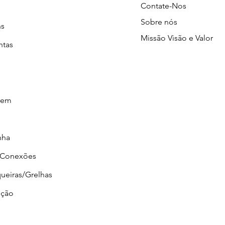
Contate-Nos
Sobre nós
ns
Missão Visão e Valor
ntas
gem
nha
/Conexões
ueiras/Grelhas
ção